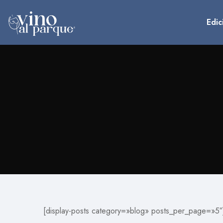
Edic
[display-posts category=»blog» posts_per_page=»5″