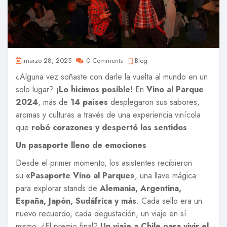
marzo 28, 2025
0 Comments
Blog
¿Alguna vez soñaste con darle la vuelta al mundo en un
solo lugar?
¡Lo hicimos posible!
En
Vino al Parque
2024
, más de
14 países
desplegaron sus sabores,
aromas y culturas a través de una experiencia vinícola
que
robó corazones y despertó los sentidos
.
Un pasaporte lleno de emociones
Desde el primer momento, los asistentes recibieron
su
«Pasaporte Vino al Parque»
, una llave mágica
para explorar stands de
Alemania, Argentina,
España, Japón, Sudáfrica y más
. Cada sello era un
nuevo recuerdo, cada degustación, un viaje en sí
mismo. ¿El premio final?
Un viaje a Chile para vivir el