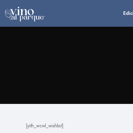
Edic
[yith_wcwl_wishlist]